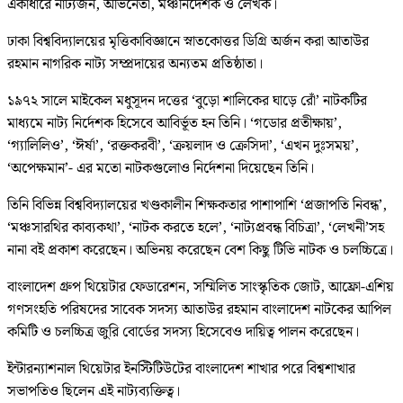
একাধারে নাট্যজন, অভিনেতা, মঞ্চনির্দেশক ও লেখক।
ঢাকা বিশ্ববিদ্যালয়ের মৃত্তিকাবিজ্ঞানে স্নাতকোত্তর ডিগ্রি অর্জন করা আতাউর
রহমান নাগরিক নাট্য সম্প্রদায়ের অন্যতম প্রতিষ্ঠাতা।
১৯৭২ সালে মাইকেল মধুসূদন দত্তের ‘বুড়ো শালিকের ঘাড়ে রোঁ’ নাটকটির
মাধ্যমে নাট্য নির্দেশক হিসেবে আবির্ভূত হন তিনি। ‘গডোর প্রতীক্ষায়’,
‘গ্যালিলিও’, ‘ঈর্ষা’, ‘রক্তকরবী’, ‘ক্রয়লাদ ও ক্রেসিদা’, ‘এখন দুঃসময়’,
‘অপেক্ষমান’- এর মতো নাটকগুলোও নির্দেশনা দিয়েছেন তিনি।
তিনি বিভিন্ন বিশ্ববিদ্যালয়ের খণ্ডকালীন শিক্ষকতার পাশাপাশি ‘প্রজাপতি নিবন্ধ’,
‘মঞ্চসারথির কাব্যকথা’, ‘নাটক করতে হলে’, ‘নাট্যপ্রবন্ধ বিচিত্রা’, ‘লেখনী’সহ
নানা বই প্রকাশ করেছেন। অভিনয় করেছেন বেশ কিছু টিভি নাটক ও চলচ্চিত্রে।
বাংলাদেশ গ্রুপ থিয়েটার ফেডারেশন, সম্মিলিত সাংস্কৃতিক জোট, আফ্রো-এশিয়
গণসংহতি পরিষদের সাবেক সদস্য আতাউর রহমান বাংলাদেশ নাটকের আপিল
কমিটি ও চলচ্চিত্র জুরি বোর্ডের সদস্য হিসেবেও দায়িত্ব পালন করেছেন।
ইন্টারন্যাশনাল থিয়েটার ইনস্টিটিউটের বাংলাদেশ শাখার পরে বিশ্বশাখার
সভাপতিও ছিলেন এই নাট্যব্যক্তিত্ব।