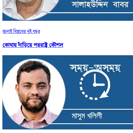
জুলাই বিপ্লবের দুই বছর
কোথায় দাঁড়িয়ে পররাষ্ট্র কৌশল