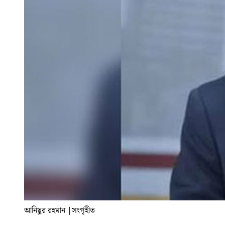
আনিছুর রহমান
|
সংগৃহীত