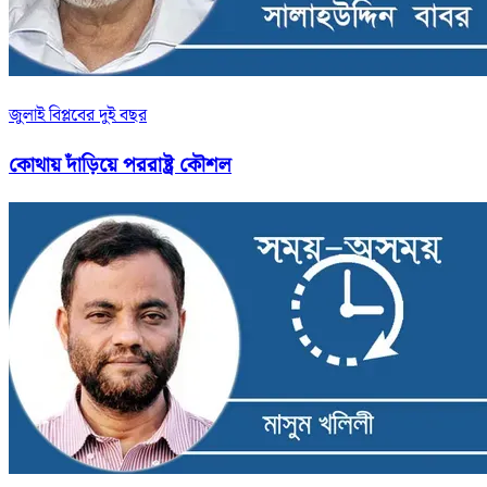
জুলাই বিপ্লবের দুই বছর
কোথায় দাঁড়িয়ে পররাষ্ট্র কৌশল