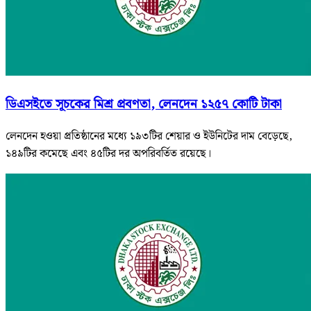
ডিএসইতে সূচকের মিশ্র প্রবণতা, লেনদেন ১২৫৭ কোটি টাকা
লেনদেন হওয়া প্রতিষ্ঠানের মধ্যে ১৯৩টির শেয়ার ও ইউনিটের দাম বেড়েছে,
১৪৯টির কমেছে এবং ৪৫টির দর অপরিবর্তিত রয়েছে।