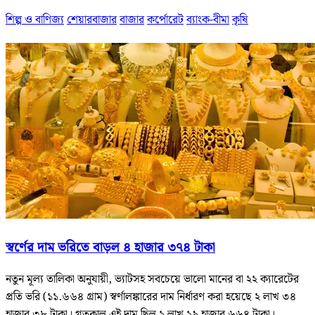
শিল্প ও বাণিজ্য
শেয়ারবাজার
বাজার
কর্পোরেট
ব্যাংক-বীমা
কৃষি
স্বর্ণের দাম ভরিতে বাড়ল ৪ হাজার ৩৭৪ টাকা
নতুন মূল্য তালিকা অনুযায়ী, ভ্যাটসহ সবচেয়ে ভালো মানের বা ২২ ক্যারেটের
প্রতি ভরি (১১.৬৬৪ গ্রাম) স্বর্ণালঙ্কারের দাম নির্ধারণ করা হয়েছে ২ লাখ ৩৪
হাজার ৩৮ টাকা। গতকাল এই দাম ছিল ২ লাখ ২৯ হাজার ৬৬৪ টাকা।