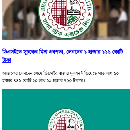
ডিএসইতে সূচকের মিশ্র প্রবণতা, লেনদেন ১ হাজার ১১১ কোটি
টাকা
আজকের লেনদেন শেষে ডিএসইর বাজার মূলধন দাঁড়িয়েছে সাত লাখ ১০
হাজার ৪৪৯ কোটি ২০ লাখ ২৯ হাজার ৭৫০ টাকায়।