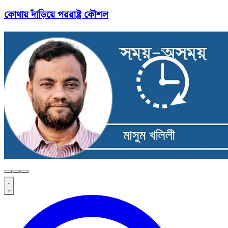
কোথায় দাঁড়িয়ে পররাষ্ট্র কৌশল