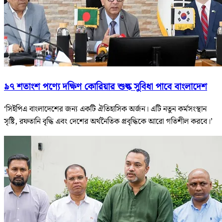
৯৭ শতাংশ পণ্যে দক্ষিণ কোরিয়ার শুল্ক সুবিধা পাবে বাংলাদেশ
‘সিইপিএ বাংলাদেশের জন্য একটি ঐতিহাসিক অর্জন। এটি নতুন কর্মসংস্থান
সৃষ্টি, রফতানি বৃদ্ধি এবং দেশের অর্থনৈতিক প্রবৃদ্ধিকে আরো গতিশীল করবে।’