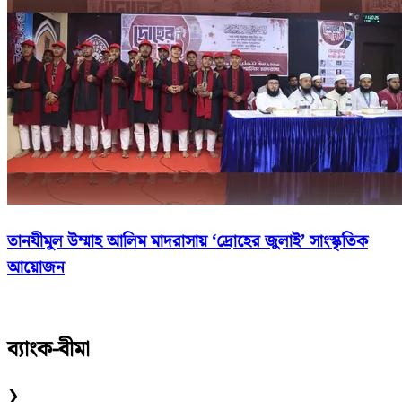
তানযীমুল উম্মাহ আলিম মাদরাসায় ‘দ্রোহের জুলাই’ সাংস্কৃতিক
আয়োজন
ব্যাংক-বীমা
❯