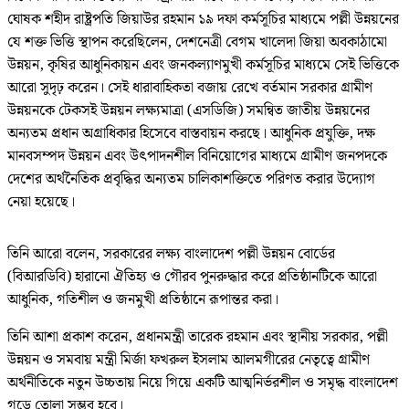
ঘোষক শহীদ রাষ্ট্রপতি জিয়াউর রহমান ১৯ দফা কর্মসূচির মাধ্যমে পল্লী উন্নয়নের
যে শক্ত ভিত্তি স্থাপন করেছিলেন, দেশনেত্রী বেগম খালেদা জিয়া অবকাঠামো
উন্নয়ন, কৃষির আধুনিকায়ন এবং জনকল্যাণমুখী কর্মসূচির মাধ্যমে সেই ভিত্তিকে
আরো সুদৃঢ় করেন। সেই ধারাবাহিকতা বজায় রেখে বর্তমান সরকার গ্রামীণ
উন্নয়নকে টেকসই উন্নয়ন লক্ষ্যমাত্রা (এসডিজি) সমন্বিত জাতীয় উন্নয়নের
অন্যতম প্রধান অগ্রাধিকার হিসেবে বাস্তবায়ন করছে। আধুনিক প্রযুক্তি, দক্ষ
মানবসম্পদ উন্নয়ন এবং উৎপাদনশীল বিনিয়োগের মাধ্যমে গ্রামীণ জনপদকে
দেশের অর্থনৈতিক প্রবৃদ্ধির অন্যতম চালিকাশক্তিতে পরিণত করার উদ্যোগ
নেয়া হয়েছে।
তিনি আরো বলেন, সরকারের লক্ষ্য বাংলাদেশ পল্লী উন্নয়ন বোর্ডের
(বিআরডিবি) হারানো ঐতিহ্য ও গৌরব পুনরুদ্ধার করে প্রতিষ্ঠানটিকে আরো
আধুনিক, গতিশীল ও জনমুখী প্রতিষ্ঠানে রূপান্তর করা।
তিনি আশা প্রকাশ করেন, প্রধানমন্ত্রী তারেক রহমান এবং স্থানীয় সরকার, পল্লী
উন্নয়ন ও সমবায় মন্ত্রী মির্জা ফখরুল ইসলাম আলমগীরের নেতৃত্বে গ্রামীণ
অর্থনীতিকে নতুন উচ্চতায় নিয়ে গিয়ে একটি আত্মনির্ভরশীল ও সমৃদ্ধ বাংলাদেশ
গড়ে তোলা সম্ভব হবে।