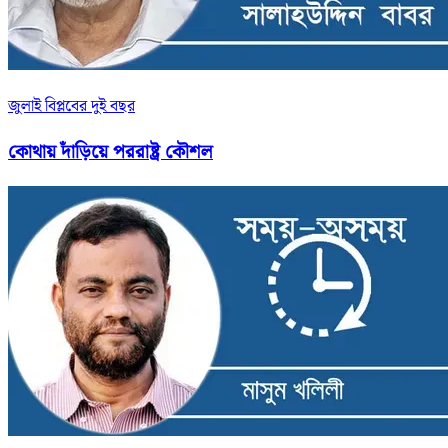
জুলাই বিপ্লবের দুই বছর
কোথায় দাঁড়িয়ে পররাষ্ট্র কৌশল