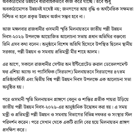
অবকাঠামোর উন্নয়নে ধারাবাহিকভাবে কাজ করে যাচ্ছে। তবে শুধু
অবকাঠামোগত উন্নয়নই যথেষ্ট নয়; জনগণের আয় বৃদ্ধি ও অর্থনৈতিক সক্ষমতা
নিশ্চিত না হলে প্রকৃত উন্নয়ন অর্জন সম্ভব হবে না।
আজ মঙ্গলবার রাজধানীর ওসমানী স্মৃতি মিলনায়তনে জাতীয় পল্লী উন্নয়ন
দিবস-২০২৬ উপলক্ষে আয়োজিত আলোচনা সভায় প্রধান অতিথির বক্তব্যে
তিনি এসব কথা বলেন। অনুষ্ঠানে বিশেষ অতিথি হিসেবে উপস্থিত ছিলেন স্থানীয়
সরকার, পল্লী উন্নয়ন ও সমবায় প্রতিমন্ত্রী মীর শাহে আলম।
এর আগে, সকালে রাজধানীর সেন্টার অন ইন্টিগ্রেটেড রুরাল ডেভেলপমেন্ট
ফর এশিয়া অ্যান্ড দ্য প্যাসিফিক (সিরডাপ) মিলনায়তনে সিরডাপের ৪৭তম
প্রতিষ্ঠাবার্ষিকী এবং দ্বিতীয় বিশ্ব পল্লী উন্নয়ন দিবস উপলক্ষে এক আলোচনা সভা
অনুষ্ঠিত হয়।
পরে ওসমানী স্মৃতি মিলনায়তন প্রাঙ্গণে বেলুন ও শান্তির প্রতীক পায়রা উড়িয়ে
জাতীয় পল্লী উন্নয়ন দিবস-২০২৬-এর আনুষ্ঠানিক উদ্বোধন করা হয়। এ সময়
মন্ত্রী ও প্রতিমন্ত্রী পল্লী উন্নয়ন ও সমবায় বিভাগের বিভিন্ন দফতর ও সংস্থার স্টল
পরিদর্শন করেন। পরে সেখান থেকে একটি র‍্যালি বের হয়ে মিলনায়তন প্রাঙ্গণ
প্রদক্ষিণ করে।