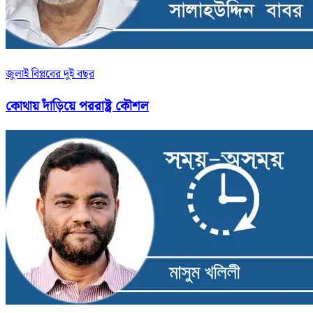
জুলাই বিপ্লবের দুই বছর
কোথায় দাঁড়িয়ে পররাষ্ট্র কৌশল