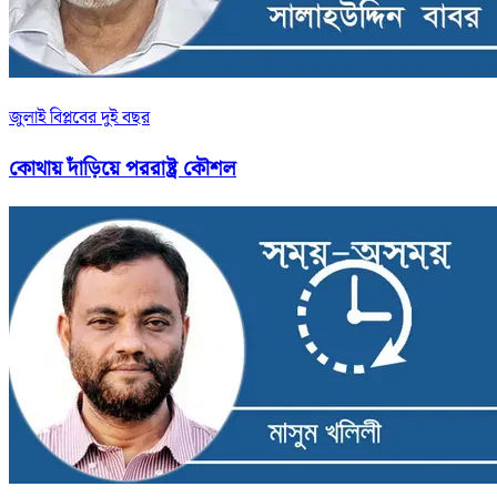
জুলাই বিপ্লবের দুই বছর
কোথায় দাঁড়িয়ে পররাষ্ট্র কৌশল