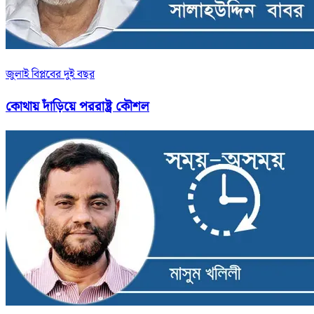
জুলাই বিপ্লবের দুই বছর
কোথায় দাঁড়িয়ে পররাষ্ট্র কৌশল