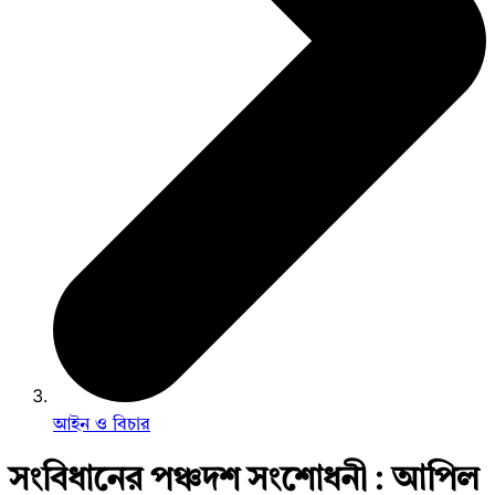
আইন ও বিচার
সংবিধানের পঞ্চদশ সংশোধনী : আপিল