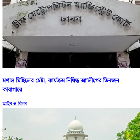
মশাল মিছিলের চেষ্টা, কার্যক্রম নিষিদ্ধ আ’লীগের তিনজন
কারাগারে
আইন ও বিচার