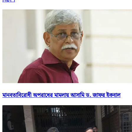
মানবতাবিরোধী অপরাধের মামলায় আসামি ড. জাফর ইকবাল