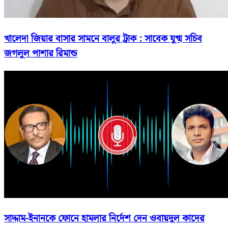
খালেদা জিয়ার বাসার সামনে বালুর ট্রাক : সাবেক যুগ্ম সচিব
জগলুল পাশার রিমান্ড
সাদ্দাম-ইনানকে ফোনে হামলার নির্দেশ দেন ওবায়দুল কাদের