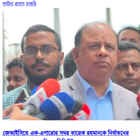
দুর্ঘটনা
প্রবাস
চাকরি
জেআইসিতে এক-এগারোর সময় তারেক রহমানকে নির্যাতনের