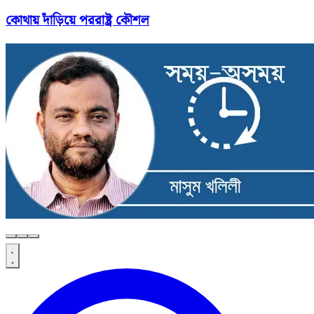
কোথায় দাঁড়িয়ে পররাষ্ট্র কৌশল