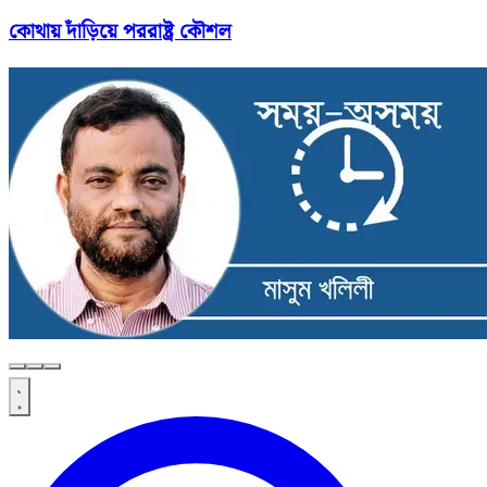
কোথায় দাঁড়িয়ে পররাষ্ট্র কৌশল