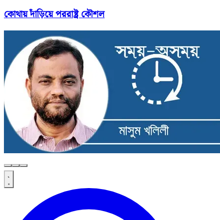
কোথায় দাঁড়িয়ে পররাষ্ট্র কৌশল