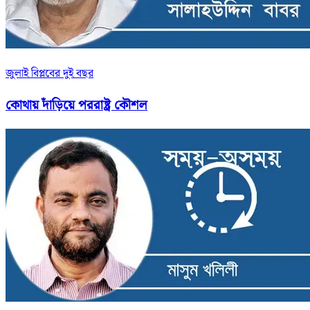
জুলাই বিপ্লবের দুই বছর
কোথায় দাঁড়িয়ে পররাষ্ট্র কৌশল