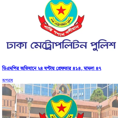
ডিএমপির অভিযানে ২৪ ঘণ্টায় গ্রেফতার ৪১৪, মামলা ৪৭
অপরাধ