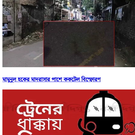
মামুনুল হকের মাদরাসার পাশে ককটেল বিস্ফোরণ