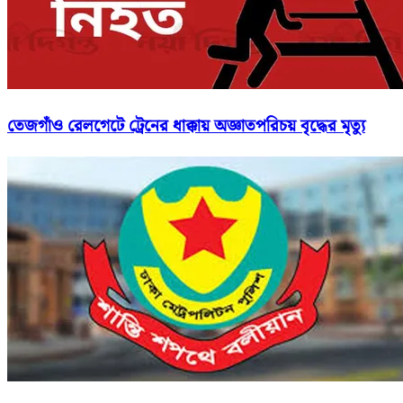
তেজগাঁও রেলগেটে ট্রেনের ধাক্কায় অজ্ঞাতপরিচয় বৃদ্ধের মৃত্যু