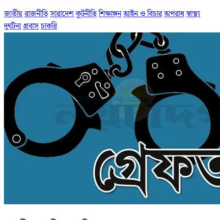
জাতীয়
রাজনীতি
সারাদেশ
কূটনীতি
শিক্ষাঙ্গন
আইন ও বিচার
অপরাধ
স্বাস্থ্য
দুর্ঘটনা
প্রবাস
চাকরি