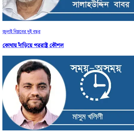
জুলাই বিপ্লবের দুই বছর
কোথায় দাঁড়িয়ে পররাষ্ট্র কৌশল