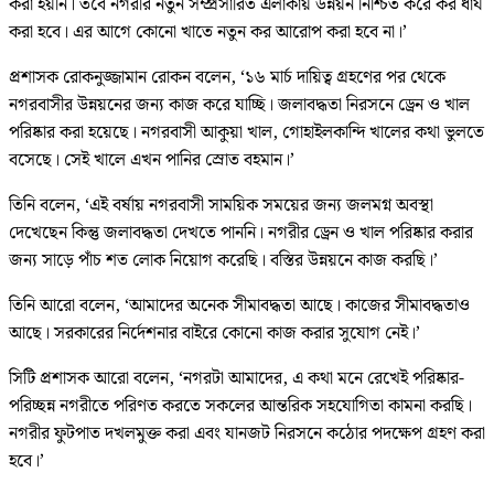
করা হয়নি। তবে নগরীর নতুন সম্প্রসারিত এলাকায় উন্নয়ন নিশ্চিত করে কর ধার্য
করা হবে। এর আগে কোনো খাতে নতুন কর আরোপ করা হবে না।’
প্রশাসক রোকনুজ্জামান রোকন বলেন, ‘১৬ মার্চ দায়িত্ব গ্রহণের পর থেকে
নগরবাসীর উন্নয়নের জন্য কাজ করে যাচ্ছি। জলাবদ্ধতা নিরসনে ড্রেন ও খাল
পরিষ্কার করা হয়েছে। নগরবাসী আকুয়া খাল, গোহাইলকান্দি খালের কথা ভুলতে
বসেছে। সেই খালে এখন পানির স্রোত বহমান।’
তিনি বলেন, ‘এই বর্ষায় নগরবাসী সাময়িক সময়ের জন্য জলমগ্ন অবস্থা
দেখেছেন কিন্তু জলাবদ্ধতা দেখতে পাননি। নগরীর ড্রেন ও খাল পরিষ্কার করার
জন্য সাড়ে পাঁচ শত লোক নিয়োগ করেছি। বস্তির উন্নয়নে কাজ করছি।’
তিনি আরো বলেন, ‘আমাদের অনেক সীমাবদ্ধতা আছে। কাজের সীমাবদ্ধতাও
আছে। সরকারের নির্দেশনার বাইরে কোনো কাজ করার সুযোগ নেই।’
সিটি প্রশাসক আরো বলেন, ‘নগরটা আমাদের, এ কথা মনে রেখেই পরিষ্কার-
পরিচ্ছন্ন নগরীতে পরিণত করতে সকলের আন্তরিক সহযোগিতা কামনা করছি।
নগরীর ফুটপাত দখলমুক্ত করা এবং যানজট নিরসনে কঠোর পদক্ষেপ গ্রহণ করা
হবে।’