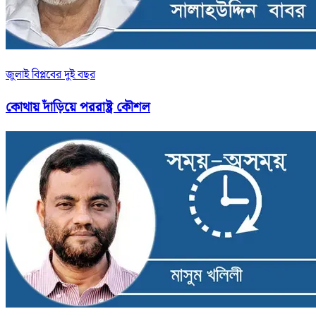
জুলাই বিপ্লবের দুই বছর
কোথায় দাঁড়িয়ে পররাষ্ট্র কৌশল