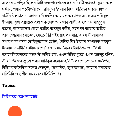
এ সময় উপস্থিত ছিলেন সিটি করপোরেশনের প্রধান নির্বাহী কর্মকর্তা সুমনা আল
মজীদ, প্রধান প্রকৌশলী মো: রফিকুল ইসলাম মিয়া, পরিবহন মহাব্যবস্থাপক
রাজীব উল হাসান, মহানগর বিএনপির আহ্বায়ক অধ্যাপক এ কে এম শফিকুল
ইসলাম, যুগ্ম আহ্বায়ক অধ্যাপক শেখ আমজাদ আলী, এ কে এম মাহবুবুল
আলম, জামায়াতের জেলা আমির আবদুল করিম, মহানগর নায়েবে আমির
আসাদুজ্জামান সোহেল, সেক্রেটারি শহীদুল্লাহ কায়সার, ব্যবসায়ী সমিতির
সাধারণ সম্পাদক তৌহিদুজ্জামান ছোটন, দৈনিক নিউ টাইমস সম্পাদক সাইফুল
ইসলাম, এনটিভির স্টাফ রিপোর্টার ও ময়মনসিংহ টেলিভিশন জার্নালিস্ট
অ্যাসোসিয়েশনের সভাপতি অমিত রায়, এখন টিভির ব্যুরো প্রধান হারুনুর রশিদ,
স্টার নিউজের ব্যুরো প্রধান সাদিকুর রহমানসহ সিটি করপোরেশনের কর্মকর্তা,
বিভিন্ন রাজনৈতিক দলের নেতৃবৃন্দ, সাংবাদিক, জুলাইযোদ্ধা, আলেম সমাজের
প্রতিনিধি ও সুশীল সমাজের প্রতিনিধিগণ।
Topics
সিটি করপোরেশন
বাজেট