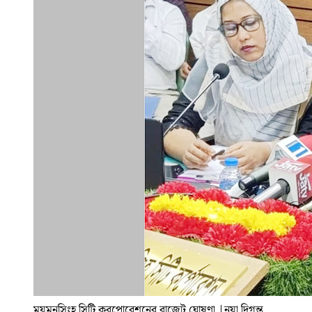
ময়মনসিংহ সিটি করপোরেশনের বাজেট ঘোষণা
|
নয়া দিগন্ত