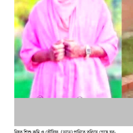
নিহত শিশু রুমি ও তৌসিফ, (ডানে) পানিতে তলিয়ে গেছে ঘর-