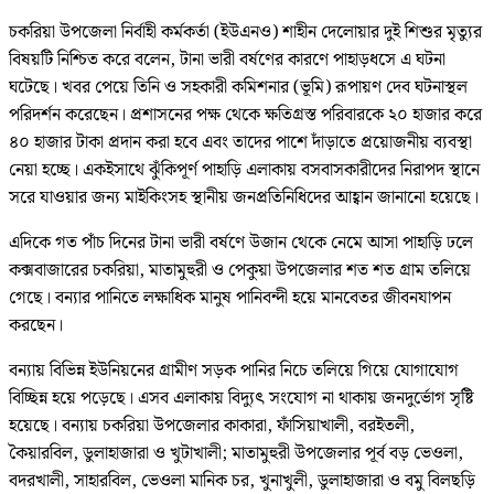
চকরিয়া উপজেলা নির্বাহী কর্মকর্তা (ইউএনও) শাহীন দেলোয়ার দুই শিশুর মৃত্যুর
বিষয়টি নিশ্চিত করে বলেন, টানা ভারী বর্ষণের কারণে পাহাড়ধসে এ ঘটনা
ঘটেছে। খবর পেয়ে তিনি ও সহকারী কমিশনার (ভূমি) রূপায়ণ দেব ঘটনাস্থল
পরিদর্শন করেছেন। প্রশাসনের পক্ষ থেকে ক্ষতিগ্রস্ত পরিবারকে ২০ হাজার করে
৪০ হাজার টাকা প্রদান করা হবে এবং তাদের পাশে দাঁড়াতে প্রয়োজনীয় ব্যবস্থা
নেয়া হচ্ছে। একইসাথে ঝুঁকিপূর্ণ পাহাড়ি এলাকায় বসবাসকারীদের নিরাপদ স্থানে
সরে যাওয়ার জন্য মাইকিংসহ স্থানীয় জনপ্রতিনিধিদের আহ্বান জানানো হয়েছে।
এদিকে গত পাঁচ দিনের টানা ভারী বর্ষণে উজান থেকে নেমে আসা পাহাড়ি ঢলে
কক্সবাজারের চকরিয়া, মাতামুহুরী ও পেকুয়া উপজেলার শত শত গ্রাম তলিয়ে
গেছে। বন্যার পানিতে লক্ষাধিক মানুষ পানিবন্দী হয়ে মানবেতর জীবনযাপন
করছেন।
বন্যায় বিভিন্ন ইউনিয়নের গ্রামীণ সড়ক পানির নিচে তলিয়ে গিয়ে যোগাযোগ
বিচ্ছিন্ন হয়ে পড়েছে। এসব এলাকায় বিদ্যুৎ সংযোগ না থাকায় জনদুর্ভোগ সৃষ্টি
হয়েছে। বন্যায় চকরিয়া উপজেলার কাকারা, ফাঁসিয়াখালী, বরইতলী,
কৈয়ারবিল, ডুলাহাজারা ও খুটাখালী; মাতামুহুরী উপজেলার পূর্ব বড় ভেওলা,
বদরখালী, সাহারবিল, ভেওলা মানিক চর, খুনাখুলী, ডুলাহাজারা ও বমু বিলছড়ি