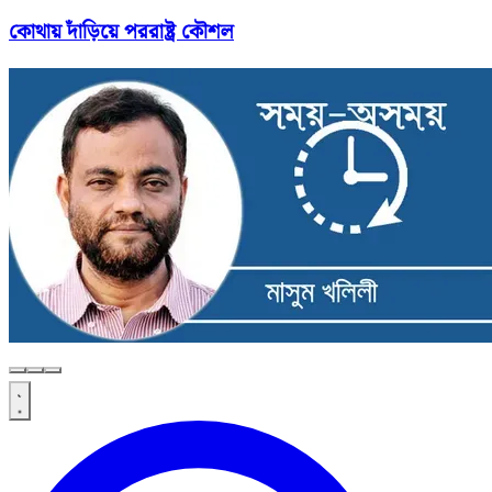
কোথায় দাঁড়িয়ে পররাষ্ট্র কৌশল