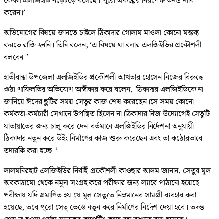
কেবল এলজিইডি নড়েচড়ে বসেছে। পুরো প্রকল্পের নিরপেক্ষ তদন্ত দাবি
করেন।’
অভিযোগের বিষয়ে জানতে চাইলে ঠিকাদার গোলাম মাওলা কোনো মন্তব্য
করতে রাজি হননি। তিনি বলেন, ‘এ বিষয়ে যা বলার এলজিইডির প্রকৌশলী
বলবেন।’
হাতীবান্ধা উপজেলা এলজিইডির প্রকৌশলী আখতার হোসেন নিজের বিরুদ্ধে
ওঠা গাফিলতির অভিযোগ অস্বীকার করে বলেন, ‘ঠিকাদার এলজিইডিকে না
জানিয়ে ঈদের ছুটির সময় সেতুর কাজ শেষ করেছেন।​সে সময় কোনো
কর্মকর্তা-কর্মচারী সেখানে উপস্থিত ছিলেন না।​ঠিকাদার নিজ উদ্যোগেই সেতুটি
যাতায়াতের জন্য চালু করে দেন।​বর্তমানে এলজিইডির নির্দেশনা অনুযায়ী
ঠিকাদার নতুন করে উইং নির্মাণের কাজ শুরু করেছেন এবং তা কঠোরভাবে
তদারকি করা হচ্ছে।’
লালমনিরহাট এলজিইডির নির্বাহী প্রকৌশলী কাওছার আলম জানান, সেতুর মূল
অবকাঠামো থেকে নমুনা সংগ্রহ করে পরীক্ষার জন্য ল্যাবে পাঠানো হয়েছে।
পরীক্ষায় যদি প্রমাণিত হয় যে মূল সেতুতে নিম্নমানের সামগ্রী ব্যবহার করা
হয়েছে, তবে পুরো সেতু ভেঙে নতুন করে নির্মাণের নির্দেশ দেয়া হবে। তদন্ত