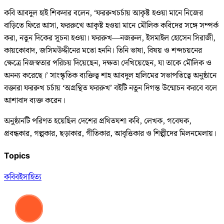
কবি আবদুল হাই শিকদার বলেন, ‘ফররুখচর্চায় আকৃষ্ট হওয়া মানে নিজের
বাড়িতে ফিরে আসা, ফররুখে আকৃষ্ট হওয়া মানে মৌলিক কবিদের সঙ্গে সম্পর্ক
করা, নতুন দিকের সূচনা হওয়া। ফররুখ—নজরুল, ইসমাইল হোসেন সিরাজী,
কায়কোবাদ, জসিমউদ্দীনের মতো হননি। তিনি ভাষা, বিষয় ও শব্দচয়নের
ক্ষেত্রে নিজস্বতার পরিচয় দিয়েছেন, দক্ষতা দেখিয়েছেন, যা তাকে মৌলিক ও
অনন্য করেছে।’ সাংস্কৃতিক ব্যক্তিত্ব শাহ আবদুল হালিমের সভাপতিত্বে অনুষ্ঠানে
বক্তারা ফররুখ চর্চায় ‘অগ্রন্থিত ফররুখ’ বইটি নতুন দিগন্ত উন্মোচন করবে বলে
আশাবাদ ব্যক্ত করেন।
অনুষ্ঠানটি পরিণত হয়েছিল দেশের প্রথিতযশা কবি, লেখক, গবেষক,
প্রবন্ধকার, গল্পকার, ছড়াকার, গীতিকার, আবৃত্তিকার ও শিল্পীদের মিলনমেলায়।
Topics
কবি
বই
সাহিত্য