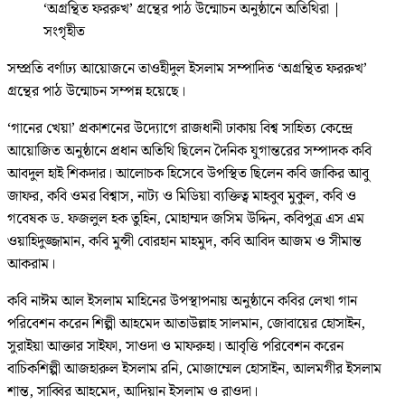
‘অগ্রন্থিত ফররুখ’ গ্রন্থের পাঠ উন্মোচন অনুষ্ঠানে অতিথিরা
|
সংগৃহীত
সম্প্রতি বর্ণাঢ্য আয়োজনে তাওহীদুল ইসলাম সম্পাদিত ‘অগ্রন্থিত ফররুখ’
গ্রন্থের পাঠ উন্মোচন সম্পন্ন হয়েছে।
‘গানের খেয়া’ প্রকাশনের উদ্যোগে রাজধানী ঢাকায় বিশ্ব সাহিত্য কেন্দ্রে
আয়োজিত অনুষ্ঠানে প্রধান অতিথি ছিলেন দৈনিক যুগান্তরের সম্পাদক কবি
আবদুল হাই শিকদার। আলোচক হিসেবে উপস্থিত ছিলেন কবি জাকির আবু
জাফর, কবি ওমর বিশ্বাস, নাট্য ও মিডিয়া ব্যক্তিত্ব মাহবুব মুকুল, কবি ও
গবেষক ড. ফজলুল হক তুহিন, মোহাম্মদ জসিম উদ্দিন, কবিপুত্র এস এম
ওয়াহিদুজ্জামান, কবি মুন্সী বোরহান মাহমুদ, কবি আবিদ আজম ও সীমান্ত
আকরাম।
কবি নাঈম আল ইসলাম মাহিনের উপস্থাপনায় অনুষ্ঠানে কবির লেখা গান
পরিবেশন করেন শিল্পী আহমেদ আতাউল্লাহ সালমান, জোবায়ের হোসাইন,
সুরাইয়া আক্তার সাইফা, সাওদা ও মাফরুহা। আবৃত্তি পরিবেশন করেন
বাচিকশিল্পী আজহারুল ইসলাম রনি, মোজাম্মেল হোসাইন, আলমগীর ইসলাম
শান্ত, সাব্বির আহমেদ, আদিয়ান ইসলাম ও রাওদা।