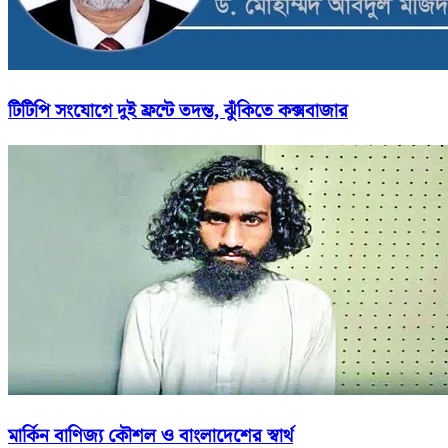
টিটিপি সংযোগে দুই ফ্রন্টে তদন্ত, ঝুঁকিতে কক্সবাজার
মার্কিন বাণিজ্য কৌশল ও বাংলাদেশের স্বার্থ