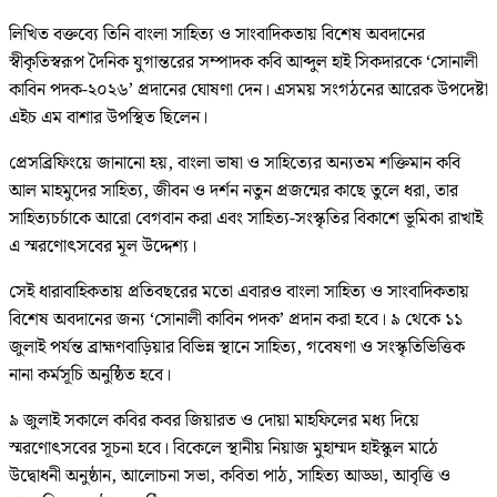
লিখিত বক্তব্যে তিনি বাংলা সাহিত্য ও সাংবাদিকতায় বিশেষ অবদানের
স্বীকৃতিস্বরূপ দৈনিক যুগান্তরের সম্পাদক কবি আব্দুল হাই সিকদারকে ‘সোনালী
কাবিন পদক-২০২৬’ প্রদানের ঘোষণা দেন। এসময় সংগঠনের আরেক উপদেষ্টা
এইচ এম বাশার উপস্থিত ছিলেন।
প্রেসব্রিফিংয়ে জানানো হয়, বাংলা ভাষা ও সাহিত্যের অন্যতম শক্তিমান কবি
আল মাহমুদের সাহিত্য, জীবন ও দর্শন নতুন প্রজন্মের কাছে তুলে ধরা, তার
সাহিত্যচর্চাকে আরো বেগবান করা এবং সাহিত্য-সংস্কৃতির বিকাশে ভূমিকা রাখাই
এ স্মরণোৎসবের মূল উদ্দেশ্য।
সেই ধারাবাহিকতায় প্রতিবছরের মতো এবারও বাংলা সাহিত্য ও সাংবাদিকতায়
বিশেষ অবদানের জন্য ‘সোনালী কাবিন পদক’ প্রদান করা হবে। ৯ থেকে ১১
জুলাই পর্যন্ত ব্রাহ্মণবাড়িয়ার বিভিন্ন স্থানে সাহিত্য, গবেষণা ও সংস্কৃতিভিত্তিক
নানা কর্মসূচি অনুষ্ঠিত হবে।
৯ জুলাই সকালে কবির কবর জিয়ারত ও দোয়া মাহফিলের মধ্য দিয়ে
স্মরণোৎসবের সূচনা হবে। বিকেলে স্থানীয় নিয়াজ মুহাম্মদ হাইস্কুল মাঠে
উদ্বোধনী অনুষ্ঠান, আলোচনা সভা, কবিতা পাঠ, সাহিত্য আড্ডা, আবৃত্তি ও