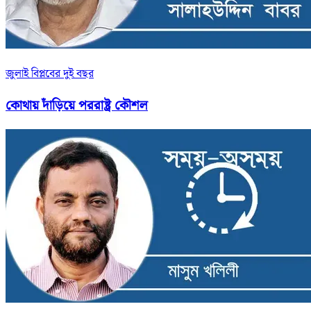
জুলাই বিপ্লবের দুই বছর
কোথায় দাঁড়িয়ে পররাষ্ট্র কৌশল