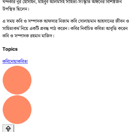
খন্দকার নূর হোসাইন, মাহবুব আলমসহ সাহিত্য-সংস্কৃতি অঙ্গনের বিশিষ্টজন
উপস্থিত ছিলেন।
এ সময় কবি ও সম্পাদক আফসার নিজাম কবি সোলায়মান আহসানের জীবন ও
সাহিত্যকর্ম নিয়ে একটি প্রবন্ধ পাঠ করেন। কবির নির্বাচিত কবিতা আবৃত্তি করেন
কবি ও সম্পাদক রহমান মাজিদ।
Topics
কবি
দোয়া
কবিতা