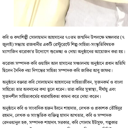
কবি ও কথাশিল্পী সোলায়মান আহসানের ৭০তম জন্মদিন উপলক্ষে মঙ্গলবার (৭
জুলাই) সন্ধ্যায় রাজধানীর একটি রেস্টুরেন্টে শিল্প-সাহিত্য-সংস্কৃতিবিষয়ক
ম্যাগাজিন ঝরোকা'র উদ্যোগে শুভেচ্ছা ও দোয়া অনুষ্ঠানের আয়োজন করা হয়।
ঝরোকা সম্পাদক কবি ওয়াহিদ আল হাসানের সঞ্চালনায় অনুষ্ঠানে প্রধান অতিথি
ছিলেন দৈনিক নয়া দিগন্তের সাহিত্য সম্পাদক কবি জাকির আবু জাফর।
অনুষ্ঠানে বক্তারা কবি সোলায়মান আহসানের সাহিত্যজীবন, সৃজনকর্ম ও বাংলা
সাহিত্যে তার অবদানের কথা তুলে ধরেন। তারা কবির সুস্বাস্থ্য, দীর্ঘায়ু এবং
সৃজনশীল সাহিত্যকর্মের ধারাবাহিকতা কামনা করে দোয়া করেন।
অনুষ্ঠানে কবি ও সাংবাদিক হারুন ইবনে শাহাদাত, লেখক ও প্রকাশক তৌহিদুর
রহমান, লেখক ও সাংস্কৃতিক ব্যক্তিত্ব হাসান আখতার, কবি ও সম্পাদক
রেদওয়ানুল হক, সম্পাদক শাহাদাৎ সরকার, কবি গোলাম ইউসুফ, গল্পকার