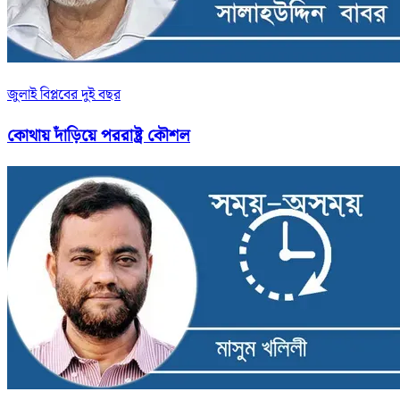
জুলাই বিপ্লবের দুই বছর
কোথায় দাঁড়িয়ে পররাষ্ট্র কৌশল